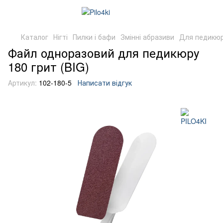
Каталог
Нігті
Пилки і бафи
Змінні абразиви
Для педикю
Файл одноразовий для педикюру
180 грит (BIG)
Артикул:
102-180-5
Написати відгук