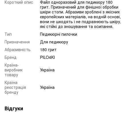
Короткий опис
Файл одноразовий для педикюру 180
грит. Призначений для фінішної обробки
шкіри стопи. Абразиви зроблені з якісних
європейских матеріалів, на водній основі,
вони не шкодять і не подразнюють шкіру,
які стійкі до зношування та осипання.
Тип
Педикюрні пилочки
Призначення
Для педикюру
Абразивність
180 грит
Бренд
PILO4KI
Країна-
виробник
Україна
товару
Країна
реєстрація
Україна
бренду
Відгуки