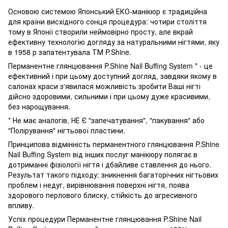
Основою системою Японський ЕКО-манікюр є традиційна
для країни висхідного сонця процедура: чотири століття
тому в Японії створили неймовірно просту, але вкрай
ефективну технологію догляду за натуральними нігтями, яку
в 1958 р запатентувала ТМ P.Shine.
Перманентне глянцювання P.Shine Nail Buffing System * - це
ефективний і при цьому доступний догляд, завдяки якому в
салонах краси з'явилася можливість зробити Ваші нігті
дійсно здоровими, сильними і при цьому дуже красивими,
без нарощування.
* Не має аналогів, НЕ Є "запечатування", "пакування" або
"Полірування" нігтьової пластини.
Принципова відмінність перманентного глянцювання P.Shine
Nail Buffing System від інших послуг манікюру полягає в
дотриманні фізіології нігтя і дбайливе ставлення до нього.
Результат такого підходу: зникнення багаторічних нігтьових
проблем і недуг, вирівнювання поверхні нігтя, поява
здорового перлового блиску, стійкість до агресивного
впливу.
Успіх процедури Перманентне глянцювання P.Shine Nail