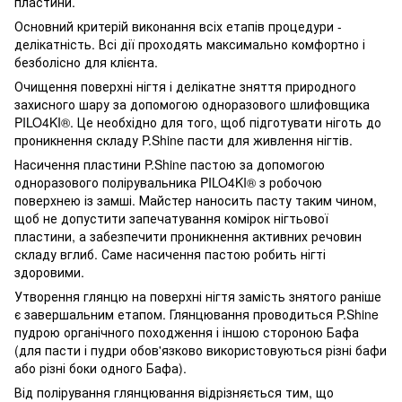
пластини.
Основний критерій виконання всіх етапів процедури -
делікатність. Всі дії проходять максимально комфортно і
безболісно для клієнта.
Очищення поверхні нігтя і делікатне зняття природного
захисного шару за допомогою одноразового шлифовщика
PILO4KI®️. Це необхідно для того, щоб підготувати ніготь до
проникнення складу P.Shine пасти для живлення нігтів.
Насичення пластини P.Shine пастою за допомогою
одноразового полірувальника PILO4KI®️ з робочою
поверхнею із замші. Майстер наносить пасту таким чином,
щоб не допустити запечатування комірок нігтьової
пластини, а забезпечити проникнення активних речовин
складу вглиб. Саме насичення пастою робить нігті
здоровими.
Утворення глянцю на поверхні нігтя замість знятого раніше
є завершальним етапом. Глянцювання проводиться P.Shine
пудрою органічного походження і іншою стороною Бафа
(для пасти і пудри обов'язково використовуються різні бафи
або різні боки одного Бафа).
Від полірування глянцювання відрізняється тим, що