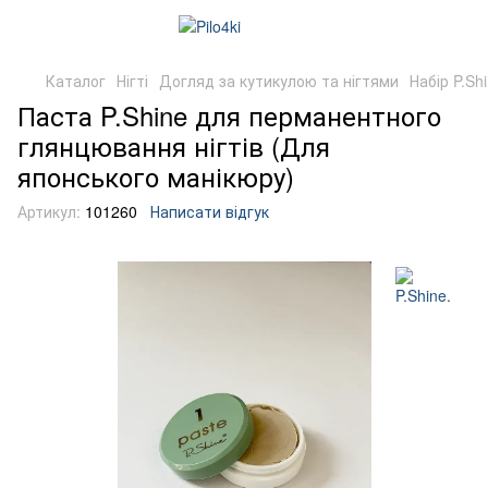
Каталог
Нігті
Догляд за кутикулою та нігтями
Набір P.Sh
Паста P.Shine для перманентного
глянцювання нігтів (Для
японського манікюру)
Артикул:
101260
Написати відгук