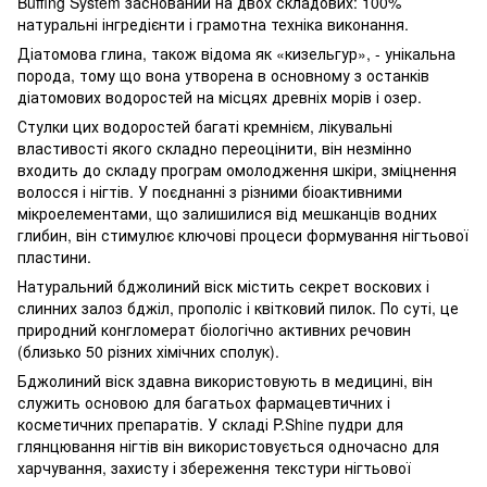
Buffing System заснований на двох складових: 100%
натуральні інгредієнти і грамотна техніка виконання.
Діатомова глина, також відома як «кизельгур», - унікальна
порода, тому що вона утворена в основному з останків
діатомових водоростей на місцях древніх морів і озер.
Стулки цих водоростей багаті кремнієм, лікувальні
властивості якого складно переоцінити, він незмінно
входить до складу програм омолодження шкіри, зміцнення
волосся і нігтів. У поєднанні з різними біоактивними
мікроелементами, що залишилися від мешканців водних
глибин, він стимулює ключові процеси формування нігтьової
пластини.
Натуральний бджолиний віск містить секрет воскових і
слинних залоз бджіл, прополіс і квітковий пилок. По суті, це
природний конгломерат біологічно активних речовин
(близько 50 різних хімічних сполук).
Бджолиний віск здавна використовують в медицині, він
служить основою для багатьох фармацевтичних і
косметичних препаратів. У складі P.Shine пудри для
глянцювання нігтів він використовується одночасно для
харчування, захисту і збереження текстури нігтьової