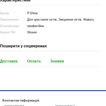
Характеристики
Бренд
P.Shine.
Призначення:
Для зростання нігтів, Зміцнення нігтів, Живить
Класифікація:
професійна
Країна ТМ:
Японія
Поширити у соцмережах
Доставка
Оплата
Знижки
Контактна інформація