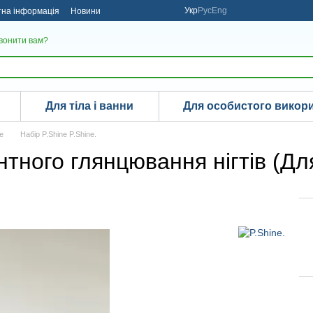
Укр
Рус
Eng
тна інформація
Новини
вонити вам?
Для тіла і ванни
Для особистого викор
e
Набір P.Shine P.Shine.
тного глянцювання нігтів (Дл