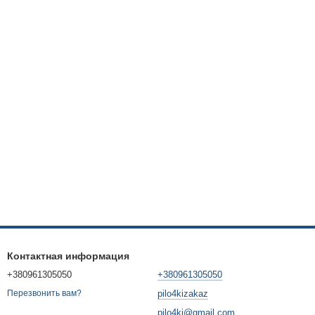
Контактная информация
+380961305050
+380961305050
pilo4kizakaz
Перезвонить вам?
pilo4ki@gmail.com