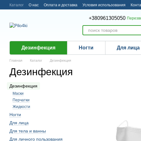
Перейти к основному контенту
Каталог
О нас
Оплата и доставка
Условия использования
Конт
+380961305050
Перезв
Дезинфекция
Ногти
Для лица
Главная
Каталог
Дезинфекция
Дезинфекция
Дезинфекция
Маски
Перчатки
Жидкости
Ногти
Для лица
Для тела и ванны
Для личного пользования