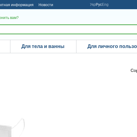
Укр
Рус
Eng
актная информация
Новости
онить вам?
Для тела и ванны
Для личного польз
Со