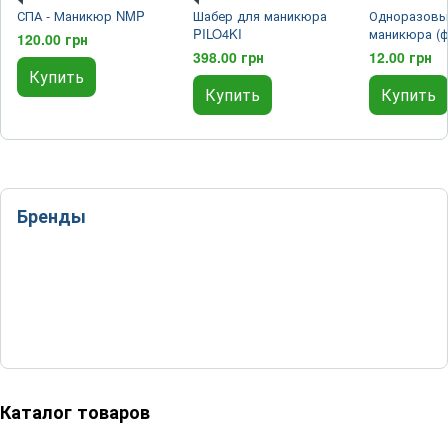
СПА - Маникюр NMP
Шабер для маникюра
Одноразовы
PILO4KI
маникюра (ф
120.00 грн
15*145 мм / 
398.00 грн
12.00 грн
основы) PIL
Купить
Купить
Купить
Бренды
Каталог товаров