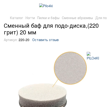
Каталог
Ногти
Пилки и бафы
Сменные абразивы
Для по
Сменный баф для подо-диска,(220
грит) 20 мм
Артикул:
220-20
Оставить отзыв